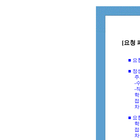
[요청 
■ 
■ 
주
-수
-
학
접
차
■ 요
학번
접속
차단