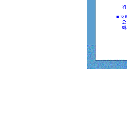
위
■ 처
요
해